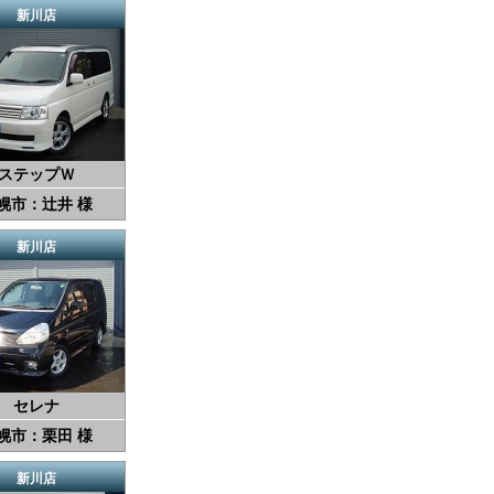
新川店
ステップＷ
幌市：辻井 様
新川店
セレナ
幌市：栗田 様
新川店