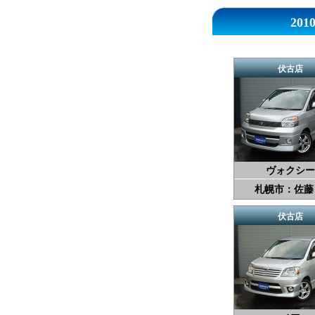
20
伏古店
ヴォクシー
札幌市：佐藤
伏古店