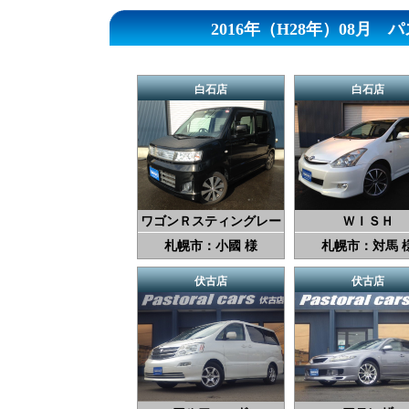
2016年（H28年）08
白石店
白石店
ワゴンＲスティングレー
ＷＩＳＨ
札幌市：小國 様
札幌市：対馬 
伏古店
伏古店