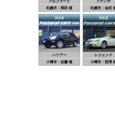
アルファード
アテンザ
札幌市：岡田 様
札幌市：金田 
伏古店
伏古店
ハリアー
レジェンド
小樽市：佐藤 様
小樽市：西澤 